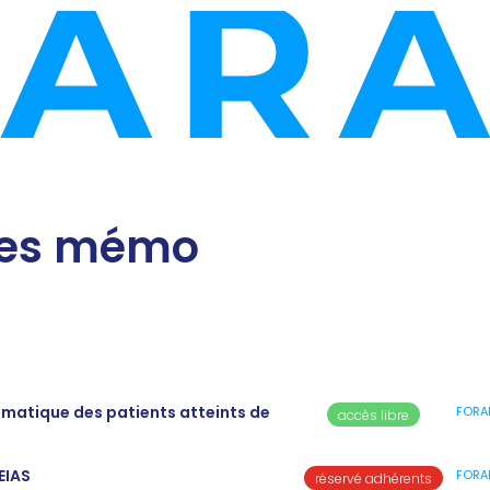
ches mémo
somatique des patients atteints de
FORA
accès libre
EIAS
FORA
réservé adhérents