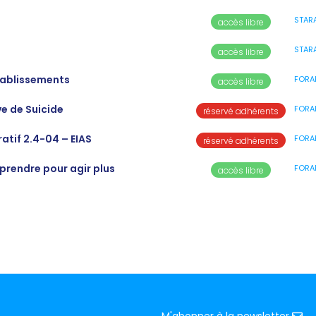
2
STAR
accès libre
STAR
accès libre
établissements
FORA
accès libre
ve de Suicide
FORA
réservé adhérents
atif 2.4-04 – EIAS
FORA
réservé adhérents
rendre pour agir plus
FORA
accès libre