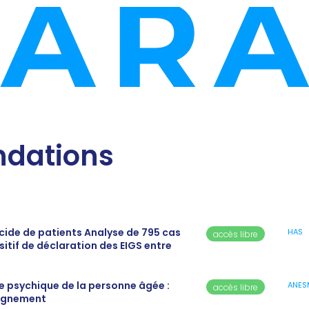
dations
icide de patients Analyse de 795 cas
HAS
accès libre
itif de déclaration des EIGS entre
e psychique de la personne âgée :
ANES
accès libre
agnement