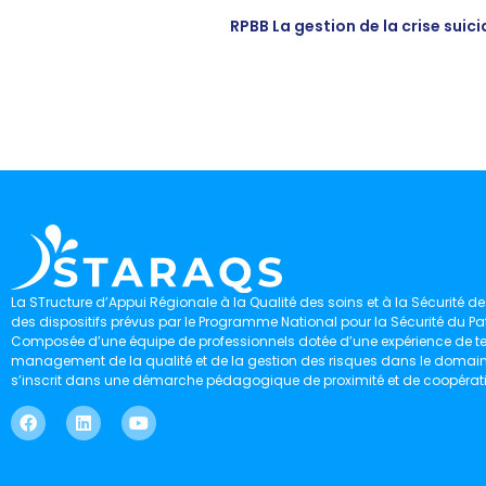
RPBB La gestion de la crise suic
La STructure d’Appui Régionale à la Qualité des soins et à la Sécurité des
des dispositifs prévus par le Programme National pour la Sécurité du Pat
Composée d’une équipe de professionnels dotée d’une expérience de ter
management de la qualité et de la gestion des risques dans le domaine 
s’inscrit dans une démarche pédagogique de proximité et de coopérat