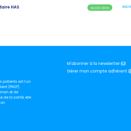
idaire HAS
ANES
accès libre
M'abonner à la newsletter
Gérer mon compte adhérent
 patients est l’un
ient (PNSP).
rain et de
de la santé, elle
ion.