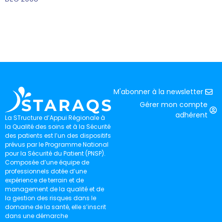
M'abonner à la newsletter
Gérer mon compte
adhérent
La STructure d’Appui Régionale à
la Qualité des soins et à la Sécurité
des patients est l’un des dispositifs
prévus par le Programme National
pour la Sécurité du Patient (PNSP).
Composée d’une équipe de
professionnels dotée d’une
expérience de terrain et de
management de la qualité et de
la gestion des risques dans le
domaine de la santé, elle s’inscrit
dans une démarche