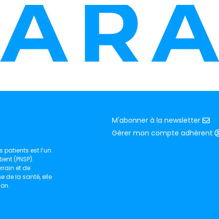
M'abonner à la newsletter
Gérer mon compte adhérent
 patients est l’un
ient (PNSP).
rain et de
de la santé, elle
ion.