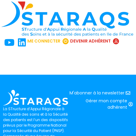
ME CONNECTER
DEVENIR ADHÉRENT
M'abonner à la newsletter
Gérer mon compte
adhérent
La STructure d’Appui Régionale à
la Qualité des soins et à la Sécurité
des patients est l’un des dispositifs
prévus par le Programme National
pour la Sécurité du Patient (PNSP).