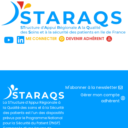
ME CONNECTER
DEVENIR ADHÉRENT
M'abonner à la newsletter
Gérer mon compte
adhérent
La STructure d’Appui Régionale à
la Qualité des soins et à la Sécurité
des patients est l’un des dispositifs
prévus par le Programme National
pour la Sécurité du Patient (PNSP).