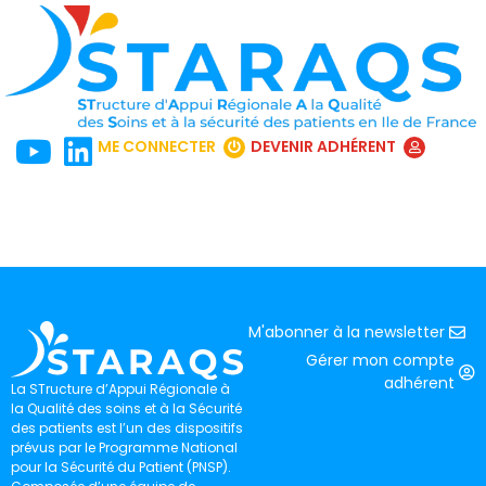
ME CONNECTER
DEVENIR ADHÉRENT
M'abonner à la newsletter
Gérer mon compte
adhérent
La STructure d’Appui Régionale à
la Qualité des soins et à la Sécurité
des patients est l’un des dispositifs
prévus par le Programme National
pour la Sécurité du Patient (PNSP).