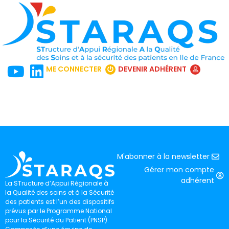
ME CONNECTER
DEVENIR ADHÉRENT
M'abonner à la newsletter
Gérer mon compte
adhérent
La STructure d’Appui Régionale à
la Qualité des soins et à la Sécurité
des patients est l’un des dispositifs
prévus par le Programme National
pour la Sécurité du Patient (PNSP).