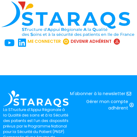
ME CONNECTER
DEVENIR ADHÉRENT
M'abonner à la newsletter
Gérer mon compte
adhérent
La STructure d’Appui Régionale à
la Qualité des soins et à la Sécurité
des patients est l’un des dispositifs
prévus par le Programme National
pour la Sécurité du Patient (PNSP).