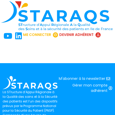
ME CONNECTER
DEVENIR ADHÉRENT
M'abonner à la newsletter
Gérer mon compte
adhérent
La STructure d’Appui Régionale à
la Qualité des soins et à la Sécurité
des patients est l’un des dispositifs
prévus par le Programme National
pour la Sécurité du Patient (PNSP).