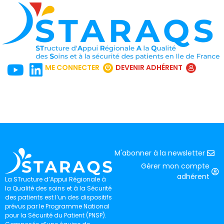
ME CONNECTER
DEVENIR ADHÉRENT
M'abonner à la newsletter
Gérer mon compte
adhérent
La STructure d’Appui Régionale à
la Qualité des soins et à la Sécurité
des patients est l’un des dispositifs
prévus par le Programme National
pour la Sécurité du Patient (PNSP).