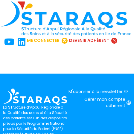
ME CONNECTER
DEVENIR ADHÉRENT
M'abonner à la newsletter
Gérer mon compte
adhérent
La STructure d’Appui Régionale à
la Qualité des soins et à la Sécurité
des patients est l’un des dispositifs
prévus par le Programme National
pour la Sécurité du Patient (PNSP).