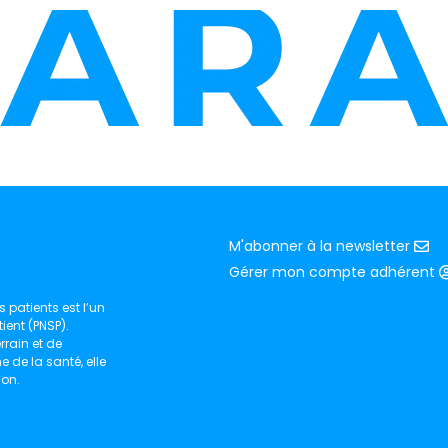
M'abonner à la newsletter
Gérer mon compte adhérent
 patients est l’un
ient (PNSP).
rain et de
de la santé, elle
ion.