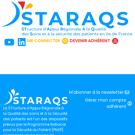
ME CONNECTER
DEVENIR ADHÉRENT
M'abonner à la newsletter
Gérer mon compte
adhérent
La STructure d’Appui Régionale à
la Qualité des soins et à la Sécurité
des patients est l’un des dispositifs
prévus par le Programme National
pour la Sécurité du Patient (PNSP).