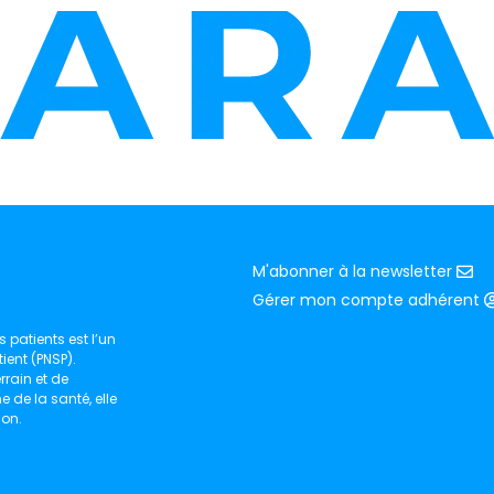
M'abonner à la newsletter
Gérer mon compte adhérent
 patients est l’un
ient (PNSP).
rain et de
de la santé, elle
ion.