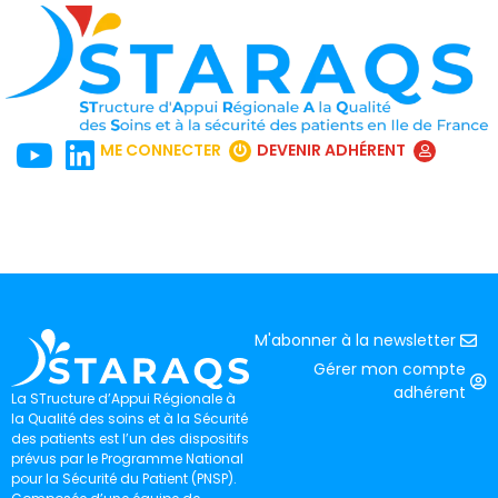
ME CONNECTER
DEVENIR ADHÉRENT
M'abonner à la newsletter
Gérer mon compte
adhérent
La STructure d’Appui Régionale à
la Qualité des soins et à la Sécurité
des patients est l’un des dispositifs
prévus par le Programme National
pour la Sécurité du Patient (PNSP).