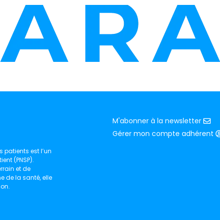
M'abonner à la newsletter
Gérer mon compte adhérent
 patients est l’un
ient (PNSP).
rain et de
de la santé, elle
ion.