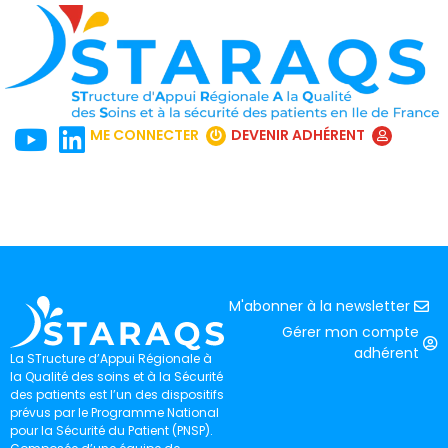
ME CONNECTER
DEVENIR ADHÉRENT
M'abonner à la newsletter
Gérer mon compte
adhérent
La STructure d’Appui Régionale à
la Qualité des soins et à la Sécurité
des patients est l’un des dispositifs
prévus par le Programme National
pour la Sécurité du Patient (PNSP).