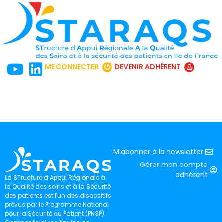
ME CONNECTER
DEVENIR ADHÉRENT
M'abonner à la newsletter
Gérer mon compte
adhérent
La STructure d’Appui Régionale à
la Qualité des soins et à la Sécurité
des patients est l’un des dispositifs
prévus par le Programme National
pour la Sécurité du Patient (PNSP).