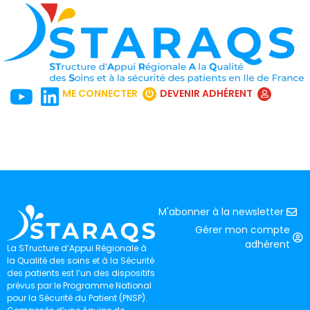
ME CONNECTER
DEVENIR ADHÉRENT
M'abonner à la newsletter
Gérer mon compte
adhérent
La STructure d’Appui Régionale à
la Qualité des soins et à la Sécurité
des patients est l’un des dispositifs
prévus par le Programme National
pour la Sécurité du Patient (PNSP).