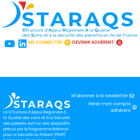
ME CONNECTER
DEVENIR ADHÉRENT
M'abonner à la newsletter
Gérer mon compte
adhérent
La STructure d’Appui Régionale à
la Qualité des soins et à la Sécurité
des patients est l’un des dispositifs
prévus par le Programme National
pour la Sécurité du Patient (PNSP).