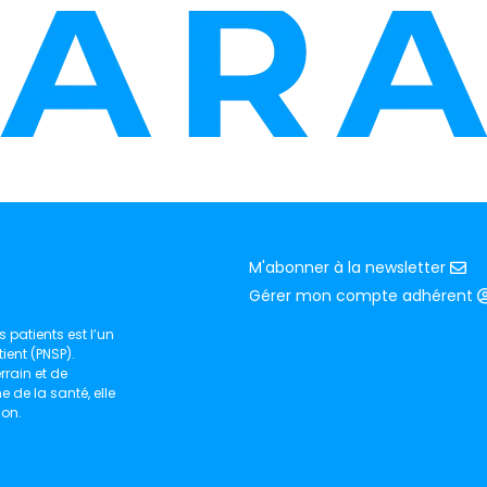
M'abonner à la newsletter
Gérer mon compte adhérent
 patients est l’un
ient (PNSP).
rain et de
de la santé, elle
ion.