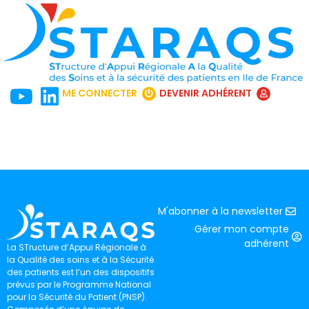
ME CONNECTER
DEVENIR ADHÉRENT
M'abonner à la newsletter
Gérer mon compte
adhérent
La STructure d’Appui Régionale à
la Qualité des soins et à la Sécurité
des patients est l’un des dispositifs
prévus par le Programme National
pour la Sécurité du Patient (PNSP).