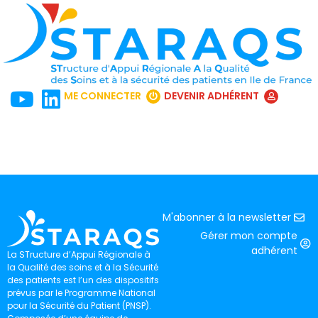
ME CONNECTER
DEVENIR ADHÉRENT
M'abonner à la newsletter
Gérer mon compte
adhérent
La STructure d’Appui Régionale à
la Qualité des soins et à la Sécurité
des patients est l’un des dispositifs
prévus par le Programme National
pour la Sécurité du Patient (PNSP).