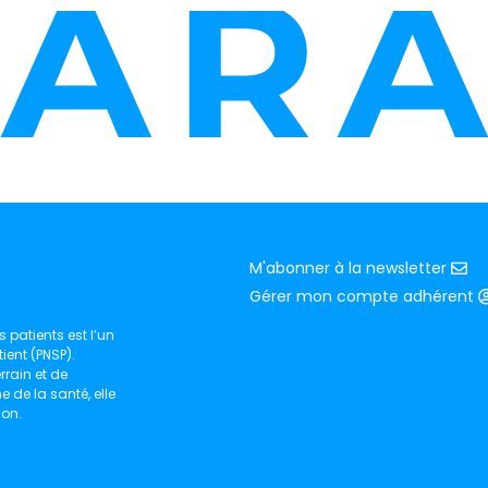
M'abonner à la newsletter
Gérer mon compte adhérent
 patients est l’un
ient (PNSP).
rain et de
de la santé, elle
ion.