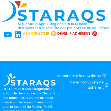
ME CONNECTER
DEVENIR ADHÉRENT
M'abonner à la newsletter
Gérer mon compte
adhérent
La STructure d’Appui Régionale à
la Qualité des soins et à la Sécurité
des patients est l’un des dispositifs
prévus par le Programme National
pour la Sécurité du Patient (PNSP).