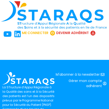
ME CONNECTER
DEVENIR ADHÉRENT
M'abonner à la newsletter
Gérer mon compte
adhérent
La STructure d’Appui Régionale à
la Qualité des soins et à la Sécurité
des patients est l’un des dispositifs
prévus par le Programme National
pour la Sécurité du Patient (PNSP).