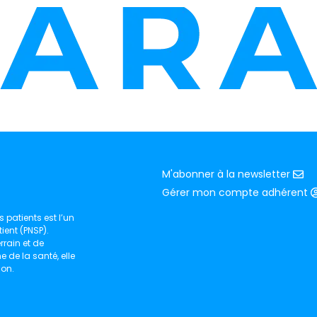
M'abonner à la newsletter
Gérer mon compte adhérent
 patients est l’un
ient (PNSP).
rain et de
de la santé, elle
ion.