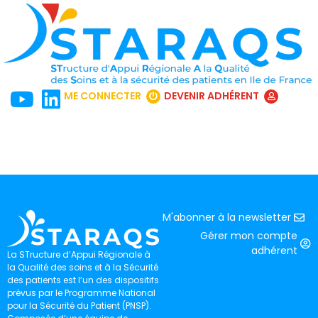
ME CONNECTER
DEVENIR ADHÉRENT
M'abonner à la newsletter
Gérer mon compte
adhérent
La STructure d’Appui Régionale à
la Qualité des soins et à la Sécurité
des patients est l’un des dispositifs
prévus par le Programme National
pour la Sécurité du Patient (PNSP).