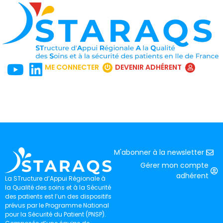
ME CONNECTER
DEVENIR ADHÉRENT
M'abonner à la newsletter
Gérer mon compte
adhérent
La STructure d’Appui Régionale à
la Qualité des soins et à la Sécurité
des patients est l’un des dispositifs
prévus par le Programme National
pour la Sécurité du Patient (PNSP).