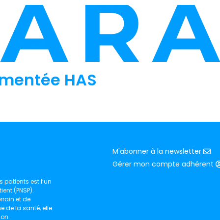
mmentée HAS
M'abonner à la newsletter
Gérer mon compte adhérent
 patients est l’un
ient (PNSP).
rain et de
de la santé, elle
ion.