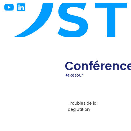
Conférenc
Retour
7
documents
Troubles de la
déglutition
10
documents