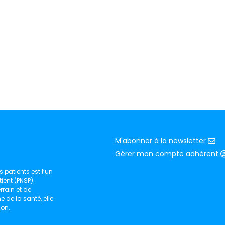
M'abonner à la newsletter
Gérer mon compte adhérent
 patients est l’un
ient (PNSP).
rain et de
de la santé, elle
ion.