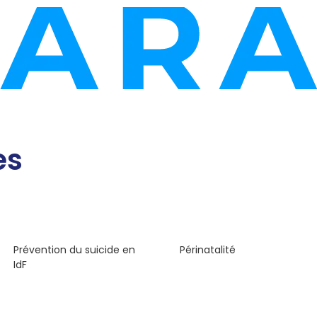
es
28
documents
9
documents
Prévention du suicide en
Périnatalité
IdF