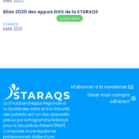
MAR 2022
Bilan 2020 des appuis EIGS de la STARAQS
accès libre
STARAQS
MAR 2021
M'abonner à la newsletter
Gérer mon compte
adhérent
La STructure d’Appui Régionale à
la Qualité des soins et à la Sécurité
des patients est l’un des dispositifs
prévus par le Programme National
pour la Sécurité du Patient (PNSP).
Composée d’une équipe de
professionnels dotée d’une