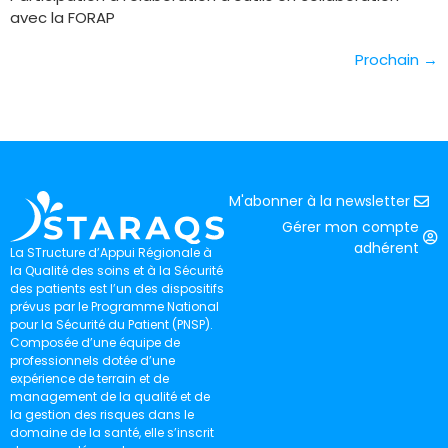
avec la FORAP
Prochain
→
M'abonner à la newsletter
Gérer mon compte
adhérent
La STructure d’Appui Régionale à
la Qualité des soins et à la Sécurité
des patients est l’un des dispositifs
prévus par le Programme National
pour la Sécurité du Patient (PNSP).
Composée d’une équipe de
professionnels dotée d’une
expérience de terrain et de
management de la qualité et de
la gestion des risques dans le
domaine de la santé, elle s’inscrit