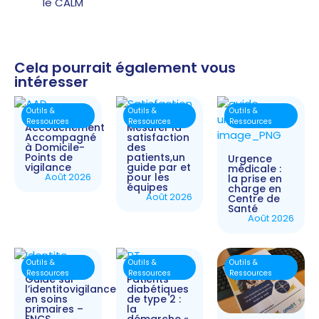
le CALM
Cela pourrait également vous
intéresser
Outils &
Outils &
Outils &
Ressources
Ressources
Ressources
Accouchement
Mesurer la
Accompagné
satisfaction
à Domicile-
des
Points de
patients,un
Urgence
vigilance
guide par et
médicale :
Août 2026
pour les
la prise en
équipes
charge en
Août 2026
Centre de
Santé
Août 2026
Outils &
Outils &
Outils &
Ressources
Ressources
Ressources
Guide sur
Patients
l’identitovigilance
diabétiques
en soins
de type 2 :
primaires –
la