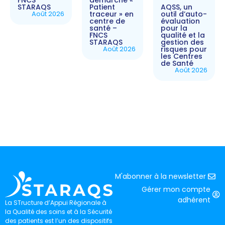
FNCS
démarche «
AQSS, un
STARAQS
Patient
outil d’auto-
Août 2026
traceur » en
évaluation
centre de
pour la
santé –
qualité et la
FNCS
gestion des
STARAQS
risques pour
Août 2026
les Centres
de Santé
Août 2026
M'abonner à la newsletter
Gérer mon compte
adhérent
La STructure d’Appui Régionale à
la Qualité des soins et à la Sécurité
des patients est l’un des dispositifs