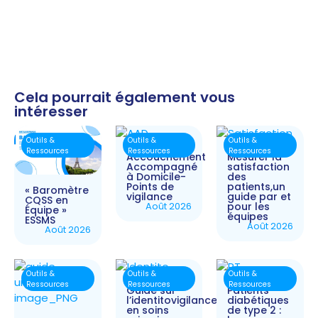
Cela pourrait également vous
intéresser
Outils &
Outils &
Outils &
Ressources
Ressources
Ressources
Accouchement
Mesurer la
Accompagné
satisfaction
à Domicile-
des
Points de
patients,un
« Baromètre
vigilance
guide par et
CQSS en
Août 2026
pour les
Équipe »
équipes
ESSMS
Août 2026
Août 2026
Outils &
Outils &
Outils &
Ressources
Ressources
Ressources
Guide sur
Patients
l’identitovigilance
diabétiques
en soins
de type 2 :