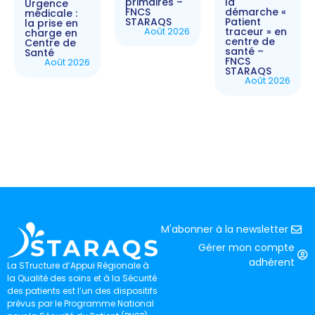
primaires –
la
Urgence
FNCS
démarche «
médicale :
STARAQS
Patient
la prise en
Août 2026
traceur » en
charge en
centre de
Centre de
santé –
Santé
FNCS
Août 2026
STARAQS
Août 2026
M'abonner à la newsletter
Gérer mon compte
adhérent
La STructure d’Appui Régionale à
la Qualité des soins et à la Sécurité
des patients est l’un des dispositifs
prévus par le Programme National