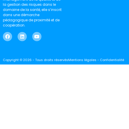
la gestion des risques dans le
domaine de la santé, elle s’inscrit
dans une démarche
pédagogique de proximité et de
coopération.
Copyright © 2026 - Tous droits réservés
Mentions légales - Confidentialité