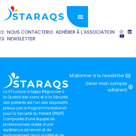
NOUS CONTACTER
ADHÉRER À L'ASSOCIATION
NEWSLETTER
M'abonner à la newsletter
Gérer mon compte
adhérent
La STructure d’Appui Régionale à
la Qualité des soins et à la Sécurité
des patients est l’un des dispositifs
prévus par le Programme National
pour la Sécurité du Patient (PNSP).
Composée d’une équipe de
professionnels dotée d’une
expérience de terrain et de
management de la qualité et de