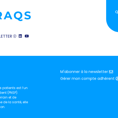
Q
ETTER
M'abonner à la newsletter
Gérer mon compte adhérent
 patients est l’un
ient (PNSP).
rain et de
de la santé, elle
ion.