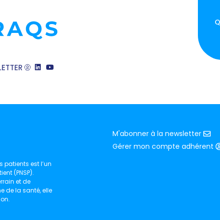
Q
ETTER
M'abonner à la newsletter
Gérer mon compte adhérent
 patients est l’un
ient (PNSP).
rain et de
de la santé, elle
ion.