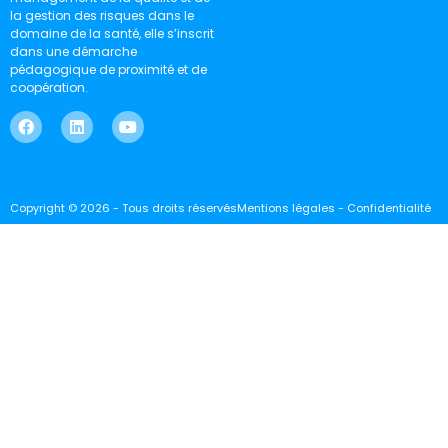
la gestion des risques dans le
domaine de la santé, elle s’inscrit
dans une démarche
pédagogique de proximité et de
coopération.
Copyright © 2026 - Tous droits réservés
Mentions légales - Confidentialité