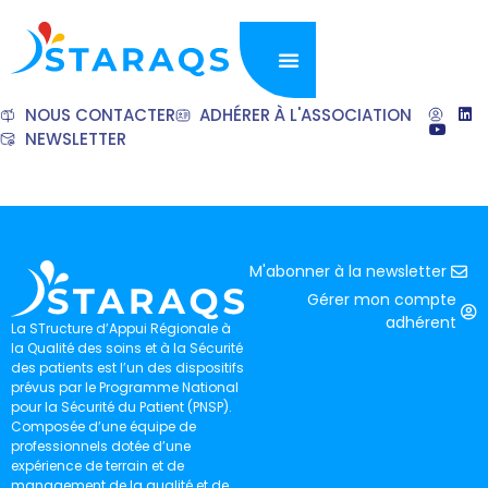
NOUS CONTACTER
ADHÉRER À L'ASSOCIATION
NEWSLETTER
M'abonner à la newsletter
Gérer mon compte
adhérent
La STructure d’Appui Régionale à
la Qualité des soins et à la Sécurité
des patients est l’un des dispositifs
prévus par le Programme National
pour la Sécurité du Patient (PNSP).
Composée d’une équipe de
professionnels dotée d’une
expérience de terrain et de
management de la qualité et de