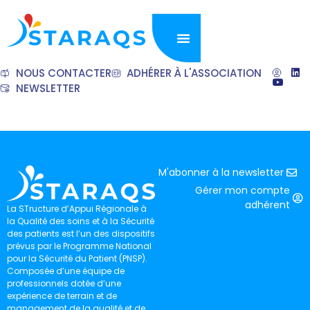
NOUS CONTACTER
ADHÉRER À L'ASSOCIATION
NEWSLETTER
M'abonner à la newsletter
Gérer mon compte
adhérent
La STructure d’Appui Régionale à
la Qualité des soins et à la Sécurité
des patients est l’un des dispositifs
prévus par le Programme National
pour la Sécurité du Patient (PNSP).
Composée d’une équipe de
professionnels dotée d’une
expérience de terrain et de
management de la qualité et de