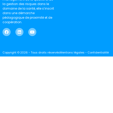
la gestion des risques dans le
domaine de la santé, elle s’inscrit
dans une démarche
pédagogique de proximité et de
coopération.
Copyright © 2026 - Tous droits réservés
Mentions légales - Confidentialité