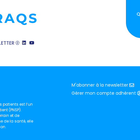
Q
ETTER
M'abonner à la newsletter
Gérer mon compte adhérent
 patients est l’un
ient (PNSP).
rain et de
de la santé, elle
ion.