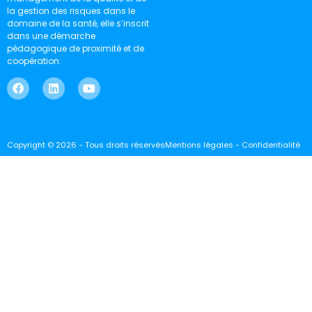
la gestion des risques dans le
domaine de la santé, elle s’inscrit
dans une démarche
pédagogique de proximité et de
coopération.
Copyright © 2026 - Tous droits réservés
Mentions légales - Confidentialité