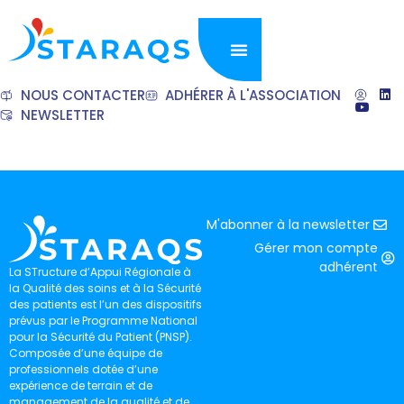
NOUS CONTACTER
ADHÉRER À L'ASSOCIATION
NEWSLETTER
M'abonner à la newsletter
Gérer mon compte
adhérent
La STructure d’Appui Régionale à
la Qualité des soins et à la Sécurité
des patients est l’un des dispositifs
prévus par le Programme National
pour la Sécurité du Patient (PNSP).
Composée d’une équipe de
professionnels dotée d’une
expérience de terrain et de
management de la qualité et de