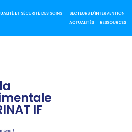
UALITÉ ET SÉCURITÉ DES SOINS
SECTEURS D'INTERVENTION
ACTUALITÉS
RESSOURCES
la
rimentale
INAT IF
ances !