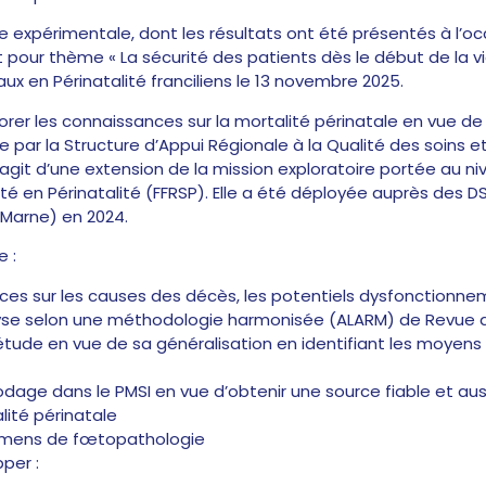
e expérimentale, dont les résultats ont été présentés à l’o
 pour thème « La sécurité des patients dès le début de la vie
aux en Périnatalité franciliens le 13 novembre 2025.
er les connaissances sur la mortalité périnatale en vue de la
e par la Structure d’Appui Régionale à la Qualité des soins e
s’agit d’une extension de la mission exploratoire portée au n
é en Périnatalité (FFRSP). Elle a été déployée auprès des D
 Marne) en 2024.
e :
ces sur les causes des décès, les potentiels dysfonctionne
yse selon une méthodologie harmonisée (ALARM) de Revue d
l’étude en vue de sa généralisation en identifiant les moyens 
codage dans le PMSI en vue d’obtenir une source fiable et au
lité périnatale
xamens de fœtopathologie
per :