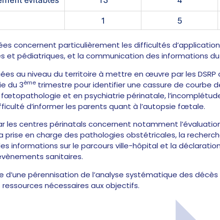
ées concernent particulièrement les difficultés d’applicat
 et pédiatriques, et la communication des informations du su
fiées au niveau du territoire à mettre en œuvre par les DSRP 
ème
ie du 3
trimestre pour identifier une cassure de courbe 
 fœtopathologie et en psychiatrie périnatale, l’incomplétud
fficulté d’informer les parents quant à l’autopsie fœtale.
par les centres périnatals concernent notamment l’évaluation
la prise en charge des pathologies obstétricales, la recherc
es informations sur le parcours ville-hôpital et la déclaration
évènements sanitaires.
ue d’une pérennisation de l’analyse systématique des décès 
 ressources nécessaires aux objectifs.