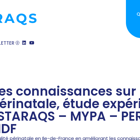
Q
ETTER
les connaissances sur 
périnatale, étude expé
 STARAQS – MYPA – PER
IDF
lité périnatale en Ile-de-France en améliorant les connaiss