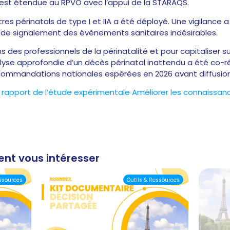
est étendue au RPVO avec l’appui de la STARAQS.
res périnatals de type I et IIA a été déployé. Une vigilance 
al de signalement des évènements sanitaires indésirables.
 des professionnels de la périnatalité et pour capitaliser su
lyse approfondie d’un décès périnatal inattendu a été co-r
 recommandations nationales espérées en 2026 avant diffusion
e
rapport de l’étude expérimentale
Améliorer les connaissanc
ent vous intéresser
essources
Outils & Ressources