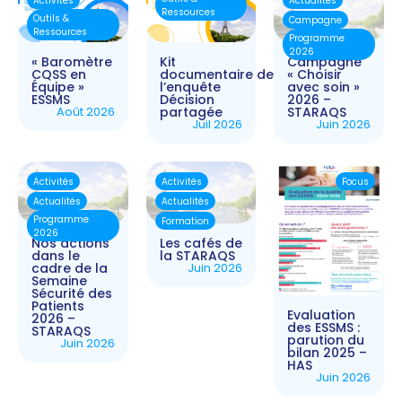
Activités
Actualités
Ressources
Outils &
Campagne
Ressources
Programme
2026
« Baromètre
Kit
Campagne
CQSS en
documentaire de
« Choisir
Équipe »
l’enquête
avec soin »
ESSMS
Décision
2026 –
Août 2026
partagée
STARAQS
Juil 2026
Juin 2026
Activités
Activités
Focus
Actualités
Actualités
Programme
Formation
2026
Nos actions
Les cafés de
dans le
la STARAQS
cadre de la
Juin 2026
Semaine
Sécurité des
Patients
Evaluation
2026 –
des ESSMS :
STARAQS
parution du
Juin 2026
bilan 2025 –
HAS
Juin 2026