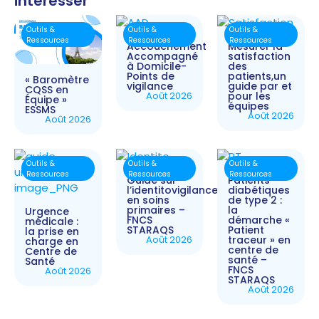
intéresser
Outils &
Outils &
Outils &
Ressources
Ressources
Ressources
Accouchement
Mesurer la
Accompagné
satisfaction
à Domicile-
des
Points de
patients,un
« Baromètre
vigilance
guide par et
CQSS en
Août 2026
pour les
Équipe »
équipes
ESSMS
Août 2026
Août 2026
Outils &
Outils &
Outils &
Ressources
Ressources
Ressources
Guide sur
Patients
l’identitovigilance
diabétiques
en soins
de type 2 :
primaires –
la
Urgence
FNCS
démarche «
médicale :
STARAQS
Patient
la prise en
Août 2026
traceur » en
charge en
centre de
Centre de
santé –
Santé
FNCS
Août 2026
STARAQS
Août 2026