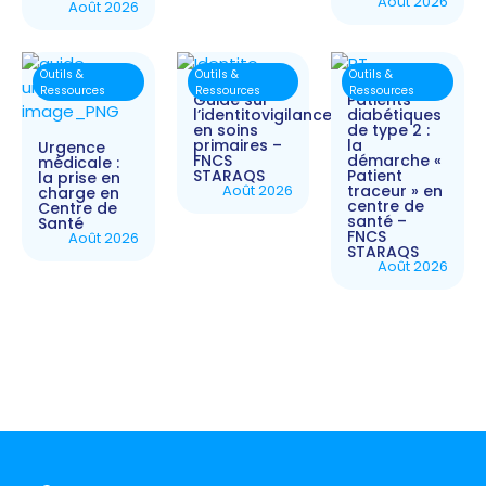
Août 2026
Août 2026
Outils &
Outils &
Outils &
Ressources
Ressources
Ressources
Guide sur
Patients
l’identitovigilance
diabétiques
en soins
de type 2 :
primaires –
la
Urgence
FNCS
démarche «
médicale :
STARAQS
Patient
la prise en
Août 2026
traceur » en
charge en
centre de
Centre de
santé –
Santé
FNCS
Août 2026
STARAQS
Août 2026