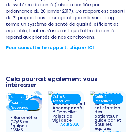
du système de santé (mission confiée par
ordonnance du 26 janvier 2017).
Ce rapport est assorti
de 21 propositions pour agir et garantir sur le long
terme un système de santé de qualité, efficient et
équitable, tout en s’assurant que l’offre de santé
répond aux priorités de nos concitoyens.
Pour consulter le rapport : cliquez ICI
Cela pourrait également vous
intéresser
Outils &
Outils &
Activités
Ressources
Ressources
Accouchement
Mesurer la
Outils &
Accompagné
satisfaction
Ressources
à Domicile-
des
Points de
patients,un
« Baromètre
vigilance
guide par et
CQSS en
Août 2026
pour les
Équipe »
équipes
ESSMS