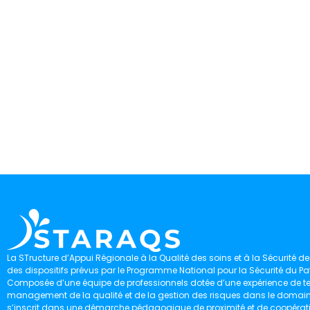
La STructure d’Appui Régionale à la Qualité des soins et à la Sécurité des
des dispositifs prévus par le Programme National pour la Sécurité du Pat
Composée d’une équipe de professionnels dotée d’une expérience de ter
management de la qualité et de la gestion des risques dans le domaine 
s’inscrit dans une démarche pédagogique de proximité et de coopérat