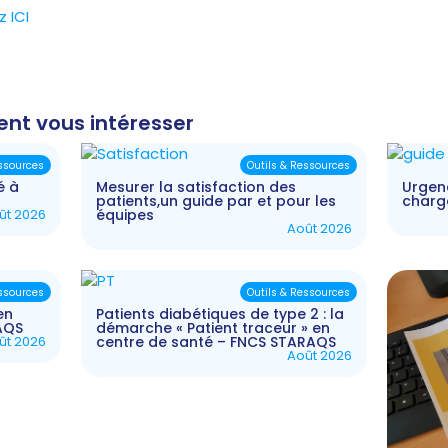
z ICI
ent vous intéresser
essources
Outils & Ressources
é à
Mesurer la satisfaction des
Urgenc
patients,un guide par et pour les
charg
ût 2026
équipes
Août 2026
essources
Outils & Ressources
en
Patients diabétiques de type 2 : la
AQS
démarche « Patient traceur » en
ût 2026
centre de santé – FNCS STARAQS
Août 2026