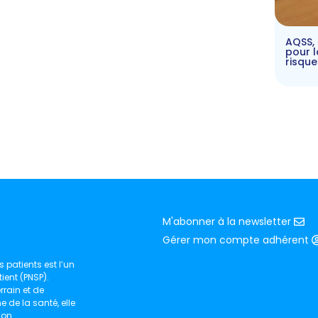
AQSS, 
pour l
risqu
M'abonner à la newsletter
Gérer mon compte adhérent
 patients est l’un
ient (PNSP).
rain et de
de la santé, elle
ion.