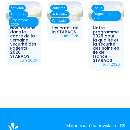
Activités
Activités
Focus
Programme
Actualités
Actualités
2026
Programme
Formation
2026
Nos actions
Les cafés de
Notre
dans le
la STARAQS
programme
cadre de la
Juin 2026
2026 pour
Semaine
la qualité et
Sécurité des
la sécurité
Patients
des soins en
2026 –
Ile de
STARAQS
France –
Juin 2026
STARAQS
Juin 2026
M'abonner à la newsletter