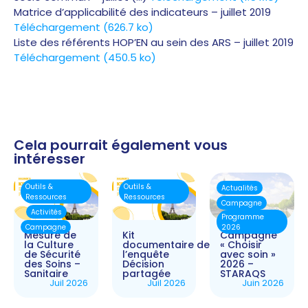
Matrice d’applicabilité des indicateurs – juillet 2019
Téléchargement
(626.7 ko)
Liste des référents HOP’EN au sein des ARS – juillet 2019
Téléchargement
(450.5 ko)
Cela pourrait également vous
intéresser
Outils &
Outils &
Actualités
Ressources
Ressources
Campagne
Activités
Programme
Campagne
2026
Mesure de
Kit
Campagne
la Culture
documentaire de
« Choisir
de Sécurité
l’enquête
avec soin »
des Soins –
Décision
2026 –
Sanitaire
partagée
STARAQS
Juil 2026
Juil 2026
Juin 2026