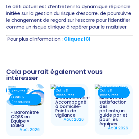
Le défi actuel est d’entretenir la dynamique régionale
initiée sur la gestion du risque d’escarre, de poursuivre
le changement de regard sur l’escarre pour l’identifier
comme un risque clinique à repérer pour le maitriser.
Pour plus d’information :
Cliquez ICI
Cela pourrait également vous
intéresser
Outils &
Outils &
Activités
Ressources
Ressources
Accouchement
Mesurer la
Outils &
Accompagné
satisfaction
Ressources
à Domicile-
des
Points de
patients,un
« Baromètre
vigilance
guide par et
CQSS en
Août 2026
pour les
Équipe »
équipes
ESSMS
Août 2026
Août 2026