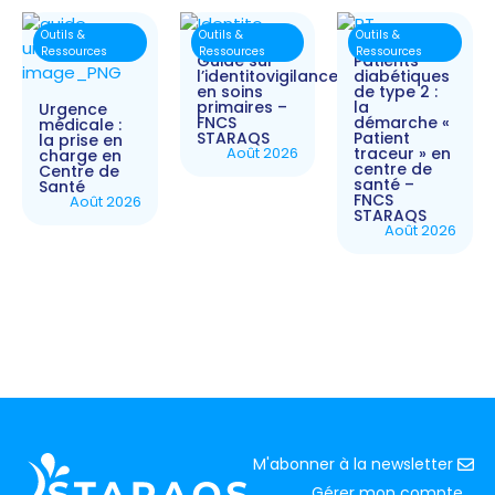
Outils &
Outils &
Outils &
Ressources
Ressources
Ressources
Guide sur
Patients
l’identitovigilance
diabétiques
en soins
de type 2 :
primaires –
la
Urgence
FNCS
démarche «
médicale :
STARAQS
Patient
la prise en
Août 2026
traceur » en
charge en
centre de
Centre de
santé –
Santé
FNCS
Août 2026
STARAQS
Août 2026
M'abonner à la newsletter
Gérer mon compte